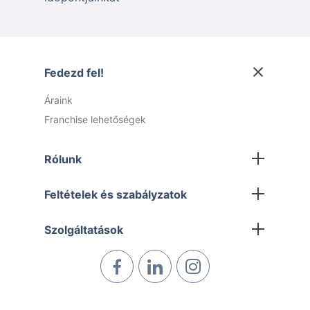
Fedezd fel!
Áraink
Franchise lehetőségek
Rólunk
Rólunk
Feltételek és szabályzatok
Lépj kapcsolatba velünk
Általános Szerződési Feltételek
Szolgáltatások
Felhasználási feltételek
Elektromos autótöltő telepítés
Adatvédelmi irányelvek
Ezermester
Cookie szabályzat
Regisztrált villanyszerelők Budapesten és