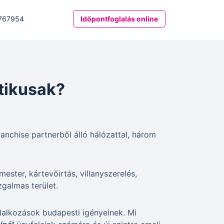
767954
Időpontfoglalás online
tikusak?
ranchise partnerből álló hálózattal, három
ester, kártevőirtás, villanyszerelés,
zgalmas terület.
lalkozások budapesti igényeinek. Mi