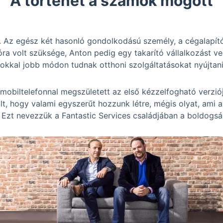
A történet a számok mögött
ra. Az egész két hasonló gondolkodású személy, a cégalapí
óra volt szüksége, Anton pedig egy takarító vállalkozást 
okkal jobb módon tudnak otthoni szolgáltatásokat nyújtani
 mobiltelefonnal megszületett az első kézzelfogható verzi
t, hogy valami egyszerűt hozzunk létre, mégis olyat, ami a 
 Ezt nevezzük a Fantastic Services családjában a boldogsá