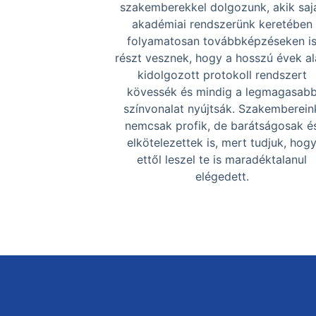
szakemberekkel dolgozunk, akik saj
akadémiai rendszerünk keretében
folyamatosan továbbképzéseken i
részt vesznek, hogy a hosszú évek al
kidolgozott protokoll rendszert
kövessék és mindig a legmagasab
színvonalat nyújtsák. Szakemberein
nemcsak profik, de barátságosak é
elkötelezettek is, mert tudjuk, hog
ettől leszel te is maradéktalanul
elégedett.