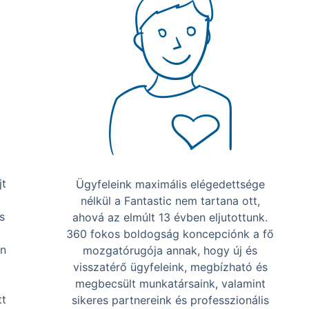
jt
Ügyfeleink maximális elégedettsége
i
nélkül a Fantastic nem tartana ott,
s
ahová az elmúlt 13 évben eljutottunk.
360 fokos boldogság koncepciónk a fő
en
mozgatórugója annak, hogy új és
visszatérő ügyfeleink, megbízható és
megbecsült munkatársaink, valamint
tt
sikeres partnereink és professzionális