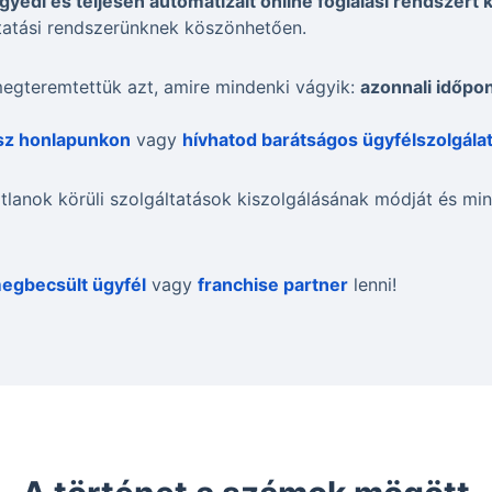
gyedi és teljesen automatizált online foglalási rendszert k
tatási rendszerünknek köszönhetően.
egteremtettük azt, amire mindenki vágyik:
azonnali időpon
tsz honlapunkon
vagy
hívhatod barátságos ügyfélszolgála
tlanok körüli szolgáltatások kiszolgálásának módját és m
egbecsült ügyfél
vagy
franchise partner
lenni!