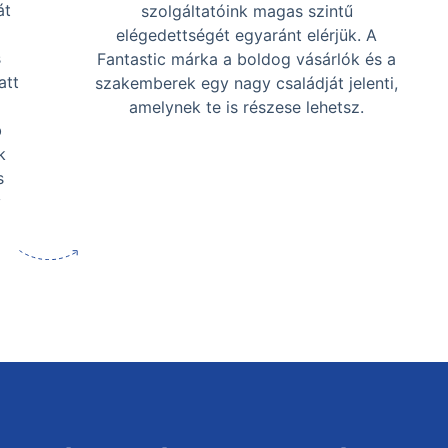
át
szolgáltatóink magas szintű
elégedettségét egyaránt elérjük. A
s
Fantastic márka a boldog vásárlók és a
att
szakemberek egy nagy családját jelenti,
amelynek te is részese lehetsz.
b
k
s
y