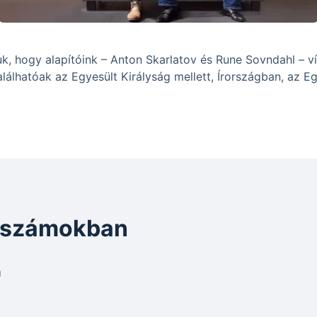
, hogy alapítóink – Anton Skarlatov és Rune Sovndahl – vízi
lálhatóak az Egyesült Királyság mellett, Írországban, az E
s számokban
a