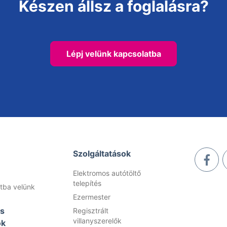
Készen állsz a foglalásra?
Lépj velünk kapcsolatba
Szolgáltatások
Elektromos autótöltő
telepítés
tba velünk
Ezermester
és
Regisztrált
villanyszerelők
ok