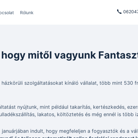
06204
pcsolat
Rólunk
, hogy mitől vagyunk Fantasz
 házkörüli szolgáltatásokat kínáló vállalat, több mint 530 f
tatást nyújtunk, mint például takarítás, kertészkedés, ezerm
ulladékszállítás, lakatos, költöztetés és még ennél is több i
anuárjában indult, hogy megfeleljen a fogyasztók és a vál