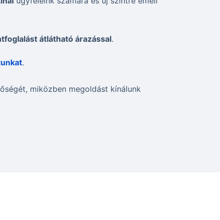
ínál
ügyfeleink számára és új szintre emeli
tfoglalást átlátható árazással
.
tunkat
.
inőségét, miközben megoldást kínálunk