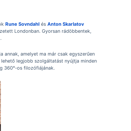
tók
Rune Sovndahl
és
Anton Skarlatov
vezetett Londonban. Gyorsan rádöbbentek,
.
ója annak, amelyet ma már csak egyszerűen
lehető legjobb szolgáltatást nyújtja minden
g 360°-os filozófiájának.