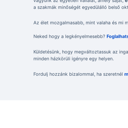
vagyunk az egyetlen vállalat, amely saját,
e
a szakmák minőségét egyedülálló belső ok
Az élet mozgalmasabb, mint valaha és mi m
Neked hogy a legkényelmesebb?
Foglalha
Küldetésünk, hogy megváltoztassuk az inga
minden házkörüli igényre egy helyen.
Fordulj hozzánk bizalommal, ha szeretnél
m