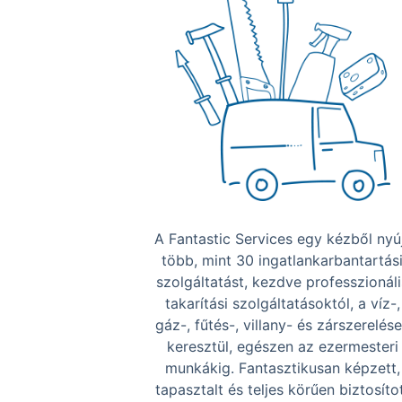
A Fantastic Services egy kézből nyú
több, mint 30 ingatlankarbantartás
szolgáltatást, kezdve professzionáli
takarítási szolgáltatásoktól, a víz-,
gáz-, fűtés-, villany- és zárszerelés
keresztül, egészen az ezermesteri
munkákig. Fantasztikusan képzett,
tapasztalt és teljes körűen biztosíto